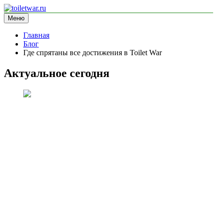
Перейти
к
Меню
toiletwar.ru
информационный сайт
содержимому
Главная
Блог
Где спрятаны все достижения в Toilet War
Актуальное сегодня