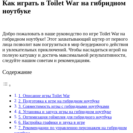
Как играть в Toilet War на гибридном
ноутбуке
Добро пожаловать в наше руководство по игре Toilet War на
гибридном ноутбуке! Этот захватывающий шутер от первого
лица позволит вам погрузиться в мир безудержного действия
и увлекательных приключений. Чтобы насладиться игрой на
полную катушку и достичь максимальной результативности,
следуйте нашим советам и рекомендациям.
Содержание
1. Описание игры Toilet War
2. Подготовка к игре на гибридном ноутбуке
3. Совместимость игры с гибридными ноутбуками
4. Установка и запуск игры на гибридном ноутбуке
5. Оптимизация геймплея для гибридного ноутбука
6. Настройка графики и звука в игре
7. Рекомендации по управлению персонажем на гибридном