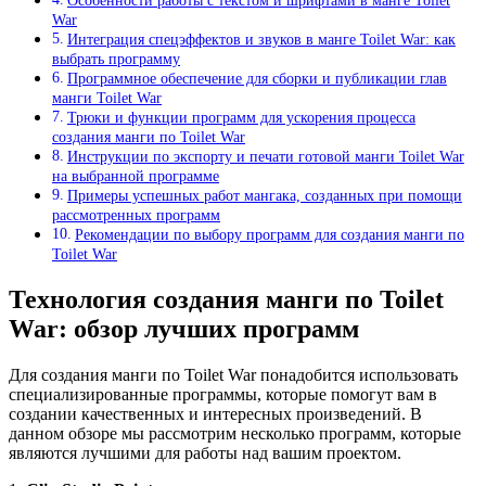
Особенности работы с текстом и шрифтами в манге Toilet
War
Интеграция спецэффектов и звуков в манге Toilet War: как
выбрать программу
Программное обеспечение для сборки и публикации глав
манги Toilet War
Трюки и функции программ для ускорения процесса
создания манги по Toilet War
Инструкции по экспорту и печати готовой манги Toilet War
на выбранной программе
Примеры успешных работ мангака, созданных при помощи
рассмотренных программ
Рекомендации по выбору программ для создания манги по
Toilet War
Технология создания манги по Toilet
War: обзор лучших программ
Для создания манги по Toilet War понадобится использовать
специализированные программы, которые помогут вам в
создании качественных и интересных произведений. В
данном обзоре мы рассмотрим несколько программ, которые
являются лучшими для работы над вашим проектом.