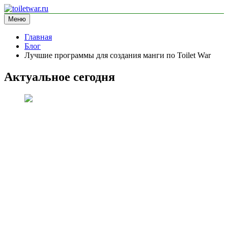
Перейти
к
Меню
toiletwar.ru
информационный сайт
содержимому
Главная
Блог
Лучшие программы для создания манги по Toilet War
Актуальное сегодня