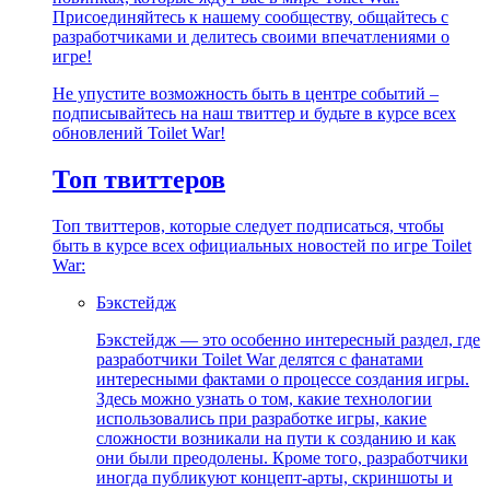
Присоединяйтесь к нашему сообществу, общайтесь с
разработчиками и делитесь своими впечатлениями о
игре!
Не упустите возможность быть в центре событий –
подписывайтесь на наш твиттер и будьте в курсе всех
обновлений Toilet War!
Топ твиттеров
Топ твиттеров, которые следует подписаться, чтобы
быть в курсе всех официальных новостей по игре Toilet
War:
Бэкстейдж
Бэкстейдж — это особенно интересный раздел, где
разработчики Toilet War делятся с фанатами
интересными фактами о процессе создания игры.
Здесь можно узнать о том, какие технологии
использовались при разработке игры, какие
сложности возникали на пути к созданию и как
они были преодолены. Кроме того, разработчики
иногда публикуют концепт-арты, скриншоты и