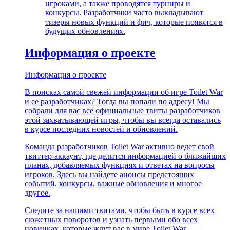
игроками, а также проводятся турниры и
конкурсы. Разработчики часто выкладывают
тизеры новых функций и фич, которые появятся в
будущих обновлениях.
Информация о проекте
Информация о проекте
В поисках самой свежей информации об игре Toilet War
и ее разработчиках? Тогда вы попали по адресу! Мы
собрали для вас все официальные твиты разработчиков
этой захватывающей игры, чтобы вы всегда оставались
в курсе последних новостей и обновлений.
Команда разработчиков Toilet War активно ведет свой
твиттер-аккаунт, где делится информацией о ближайших
планах, добавляемых функциях и ответах на вопросы
игроков. Здесь вы найдете анонсы предстоящих
событий, конкурсы, важные обновления и многое
другое.
Следите за нашими твитами, чтобы быть в курсе всех
сюжетных поворотов и узнать первыми обо всех
новинках, которые ждут вас в мире Toilet War.