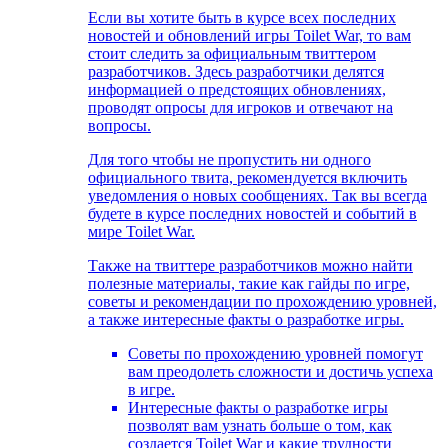
Если вы хотите быть в курсе всех последних
новостей и обновлений игры Toilet War, то вам
стоит следить за официальным твиттером
разработчиков. Здесь разработчики делятся
информацией о предстоящих обновлениях,
проводят опросы для игроков и отвечают на
вопросы.
Для того чтобы не пропустить ни одного
официального твита, рекомендуется включить
уведомления о новых сообщениях. Так вы всегда
будете в курсе последних новостей и событий в
мире Toilet War.
Также на твиттере разработчиков можно найти
полезные материалы, такие как гайды по игре,
советы и рекомендации по прохождению уровней,
а также интересные факты о разработке игры.
Советы по прохождению уровней помогут
вам преодолеть сложности и достичь успеха
в игре.
Интересные факты о разработке игры
позволят вам узнать больше о том, как
создается Toilet War и какие трудности