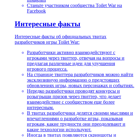
Станьте участником сообщества Toilet War на
Facebook
Интересные факты
Интересные факты об официальных твитах
разработчиков игры Toilet War:
Разработчики активно взаимодействуют с
игроками через твиттер, отвечая на вопросы и
предлагая различные идеи для улучшения
игрового процесса.
На странице твиттера разработчиков можно найти
эксклюзивную информацию о предстоящих
обновлениях игры, новых персонажах и событиях.
Нередко разработчики проводят конкурсы и
розыгрыши призов через твиттер, что делает
взаимодействие с сообществом еще более
интересным.
В твитах разработчики делятся своими мыслями и
впечатлениями о разработке игры, показывая
игрокам, какие трудности они преодолевают и
какие технологии используют.
Иногда в твитах появляются скриншоты и