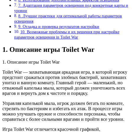
6. Использование дополнительных эффектов освещения
7. Адаптация параметров освещения под конкретные карты и
уровни
8. Лучшие практики для оптимальной работы параметров
освещения
9. Отладка и проверка результатов настройки
10. Возможные проблемы и их решения при настройке
параметров освещения in Toilet War
1. Описание игры Toilet War
1. Описание игры Toilet War
Toilet War — захватывающая аркадная игра, в которой игроку
предстоит сражаться против злобных бактерий, захвативших
унитаз и ванную комнату. Главный герой — маленький, но
отважный капелька мыла, который должен уничтожить всех
врагов и вернуть дом к чистоте и порядку.
Управляя капелькой мыла, игрок должен бегать по комнате,
стрелять по бактериям и избегать их атак. В процессе игры
можно улучшать оружие и способности персонажа, чтобы
справиться с более сильными врагами и пройти все уровни.
Игра Toilet War отличается красочной графикой,