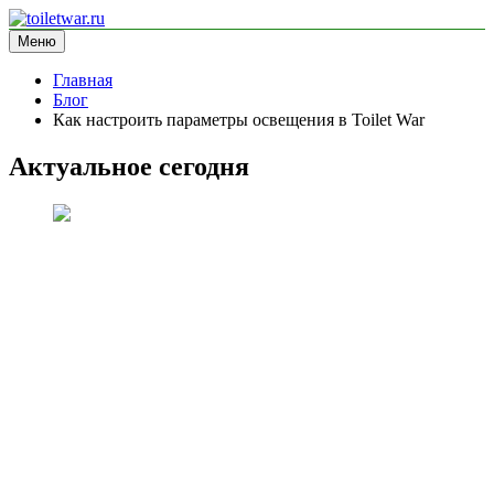
Перейти
к
Меню
toiletwar.ru
информационный сайт
содержимому
Главная
Блог
Как настроить параметры освещения в Toilet War
Актуальное сегодня