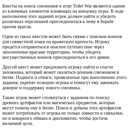
Квесты на поиск союзников в игре Toilet War являются одним
из ключевых элементов влияющих на концовку игры. В ходе
выполнения этих заданий игрок должен найти и убедить
различных персонажей присоединиться к нему в борьбе
против врагов.
Один из таких квестов может быть связан с поиском воинов
для совместной атаки на вражескую крепость. Игроку
придется отправиться в опасное путешествие через
заполненные врагами территории, чтобы убедить
могущественных воинов присоединиться к его армии.
Другой квест может предложить игроку найти и спасти
заложника, который может оказаться ценным союзником в
битве. Подвиги и отваги, проявленные при выполнении этого
задания, укрепят позицию игрока и помогут ему завоевать
доверие и поддержку нового союзника.
Также игрок может столкнуться с заданием по поиску
древних артефактов или магических предметов, которые
могут помочь ему в битве. Поиск и добыча этих артефактов
может потребовать от игрока не только ловкости и смекалки,
но и коварного обмана и дипломатии, чтобы достичь
желаемой цели.